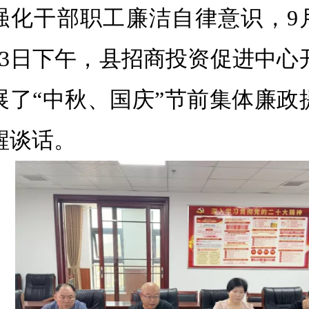
强化干部职工廉洁自律意识，
9
3
日下午，
县招商投资促进中心
展了
“中秋、国庆”节前集体廉政
醒谈话。