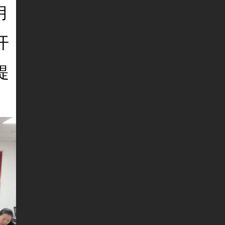
月
开
提